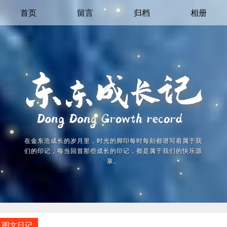
首页
留言
归档
相册
在金东浩成长的岁月里，时光的脚印每时每刻都谱写着属于我
们的印记，每当回首那些成长的印记，都是属于我们的快乐源
泉。
图文日记