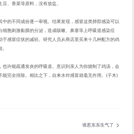
土豆、香菜等原料，没有放盐。
其中的不同成份逐一审视。结果发现，感冒这类肺部感染可以
白细胞刺激黏膜的分泌，造成咳嗽、鼻塞等上呼吸道感染症
助于感冒症状的减轻。研究人员从商店里买来十几种配方的鸡
佳。
，也许能疏通发炎的呼吸道。意识到亲人为你烧制了鸡汤，会
不能完全排除。相比之下，自来水对感冒就毫无作用。(子木)
谁惹东东生气了