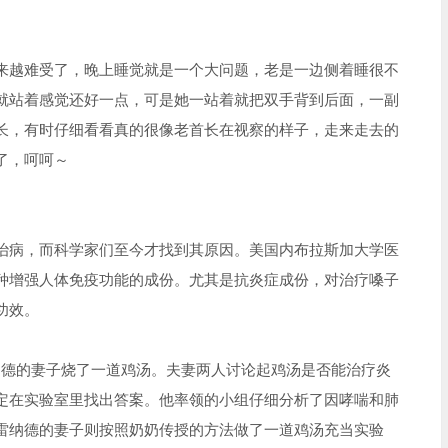
来越难受了，晚上睡觉就是一个大问题，老是一边侧着睡很不
就站着感觉还好一点，可是她一站着就把双手背到后面，一副
长，有时仔细看看真的很像老首长在视察的样子，走来走去的
了，呵呵～
治病，而科学家们至今才找到其原因。美国内布拉斯加大学医
种增强人体免疫功能的成份。尤其是抗炎症成份，对治疗嗓子
功效。
纳德的妻子烧了一道鸡汤。夫妻两人讨论起鸡汤是否能治疗炎
定在实验室里找出答案。他率领的小组仔细分析了因哮喘和肺
雷纳德的妻子则按照奶奶传授的方法做了一道鸡汤充当实验