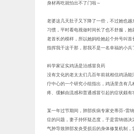
身材再吃就怕出不了门啦～
老婆这几天肚子又下降了一些，不过她也越
习惯，平时看电视做时间长了也不舒服，她
老首长的模样，所以她妈给她起个外号叫首
指挥我干这干那，那我不是一名幸福的小兵
科学家证实鸡汤是治感冒良药
没有文化的老太太们几百年前就相信鸡汤能
疗中心的一个研究小组指出，鸡汤里含有几
疼、缓解由流感和普通感冒引起的症状颇有
某一年过节期间，肺部疾病专家史蒂芬-雷
症的问题，妻子持怀疑态度，于是雷纳德决
气肿导致肺部发炎受损后的身体修复机制，