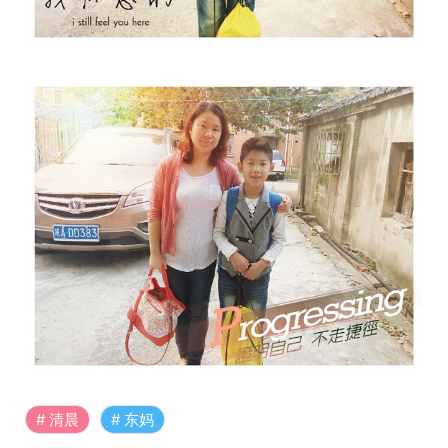
清晨
东妈