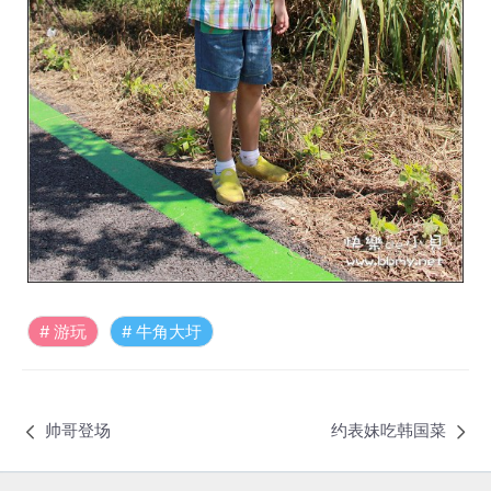
游玩
牛角大圩
帅哥登场
约表妹吃韩国菜