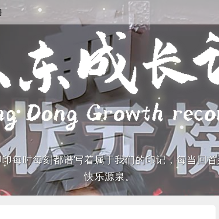
册
脚印每时每刻都谱写着属于我们的印记，每当回首
快乐源泉。