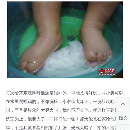
每次给东东洗脚时他还是很乖的，可能觉得好玩，两小脚可以
在水里踢呀踢的，不像洗脸，小家伙太坏了，一洗脸就哇哇大
叫，而且是故意的大哭大叫，我也不理会他，就这样直到给他
图文
洗完为止，他要大了，非得打他一顿！那天他爸在家给他洗
脚，于是我就拿着相机拍了几张，光线太暗了，拍的不清楚。